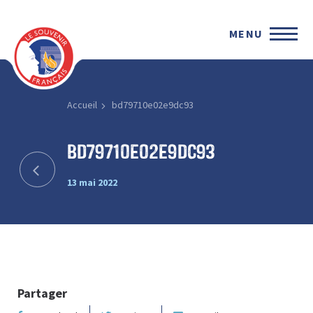
MENU
Accueil
bd79710e02e9dc93
bd79710e02e9dc93
13 mai 2022
Partager