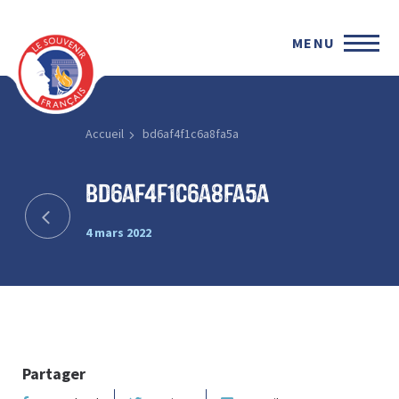
MENU
Accueil
bd6af4f1c6a8fa5a
bd6af4f1c6a8fa5a
4 mars 2022
Partager