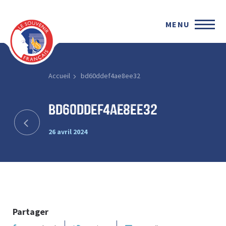
MENU
Accueil
bd60ddef4ae8ee32
bd60ddef4ae8ee32
26 avril 2024
Partager