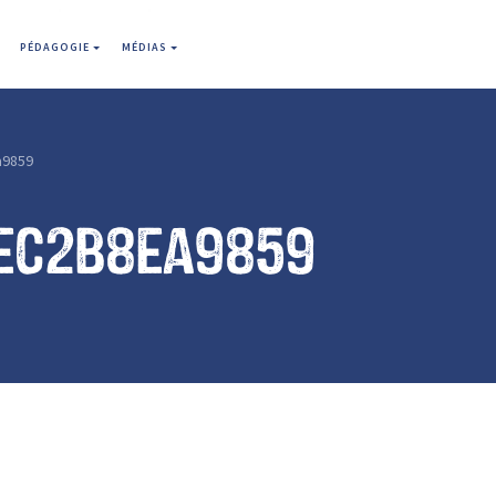
PÉDAGOGIE
MÉDIAS
a9859
ec2b8ea9859