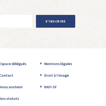
S'INSCRIRE
Espace délégués
Mentions légales
Contact
Droit à l’image
Nous soutenir
RAFI-SF
Nos statuts