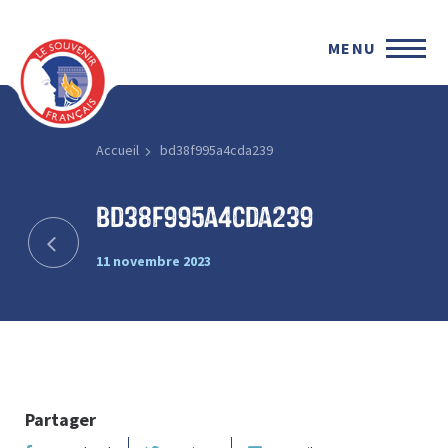
MENU
Accueil
bd38f995a4cda239
bd38f995a4cda239
11 novembre 2023
Partager