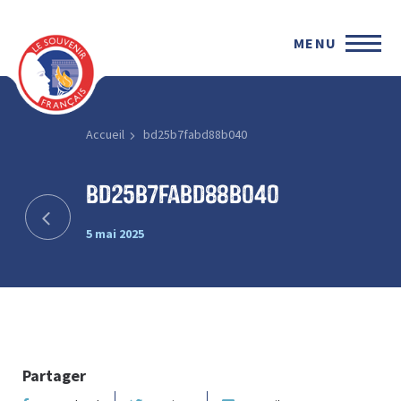
MENU
Accueil
bd25b7fabd88b040
bd25b7fabd88b040
5 mai 2025
Partager