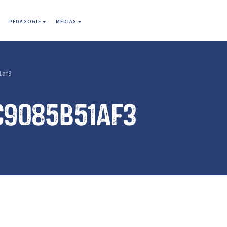
PÉDAGOGIE
MÉDIAS
1af3
c9085b51af3