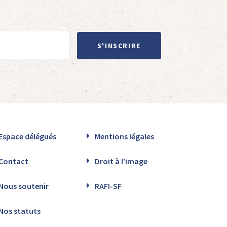
S'INSCRIRE
Espace délégués
Mentions légales
Contact
Droit à l’image
Nous soutenir
RAFI-SF
Nos statuts