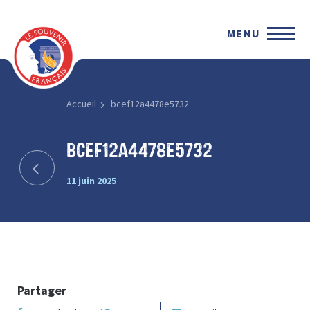
MENU
Accueil
bcef12a4478e5732
bcef12a4478e5732
11 juin 2025
Partager