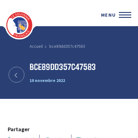
MENU
Accueil
bce89dd357c47583
bce89dd357c47583
10 novembre 2022
Partager