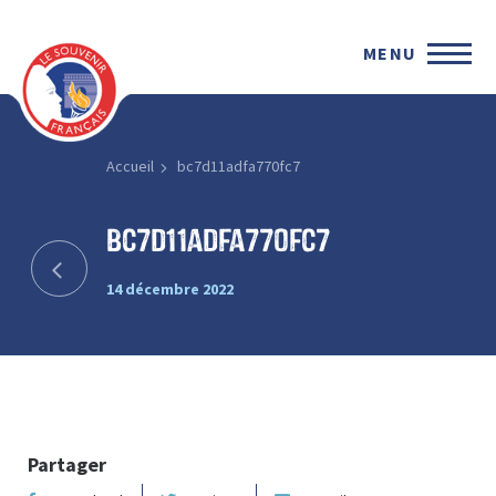
MENU
Accueil
bc7d11adfa770fc7
bc7d11adfa770fc7
14 décembre 2022
Partager