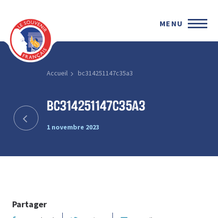
MENU
Accueil
bc314251147c35a3
bc314251147c35a3
1 novembre 2023
Partager