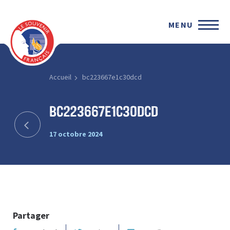
MENU
Accueil
bc223667e1c30dcd
bc223667e1c30dcd
17 octobre 2024
Partager