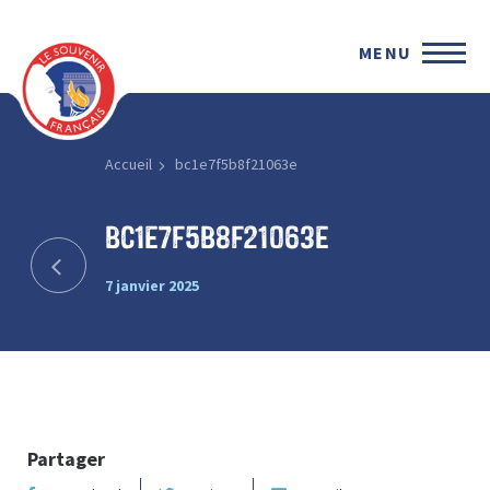
MENU
Accueil
bc1e7f5b8f21063e
bc1e7f5b8f21063e
7 janvier 2025
Partager