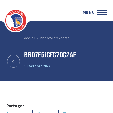
MENU
Accueil
bbd7e51cfc7dc2ae
bbd7e51cfc7dc2ae
13 octobre 2022
Partager