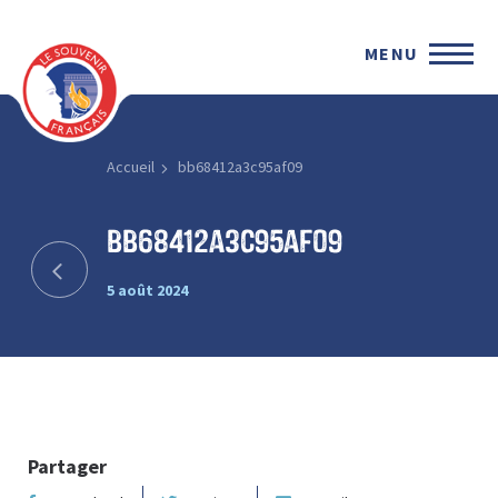
MENU
Accueil
bb68412a3c95af09
bb68412a3c95af09
5 août 2024
Partager