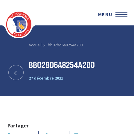
MENU
Accueil
bb02bd6a8254a200
bb02bd6a8254a200
27 décembre 2021
Partager