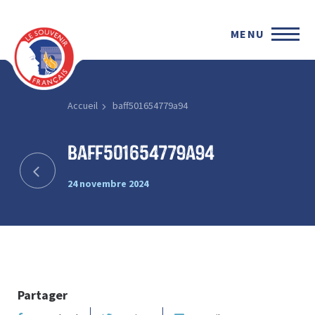
MENU
Accueil
baff501654779a94
baff501654779a94
24 novembre 2024
Partager