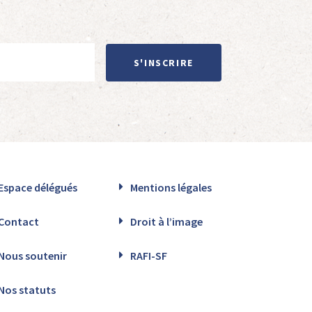
S'INSCRIRE
Espace délégués
Mentions légales
Contact
Droit à l’image
Nous soutenir
RAFI-SF
Nos statuts