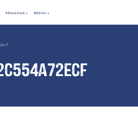
PÉDAGOGIE
MÉDIAS
2ecf
2c554a72ecf