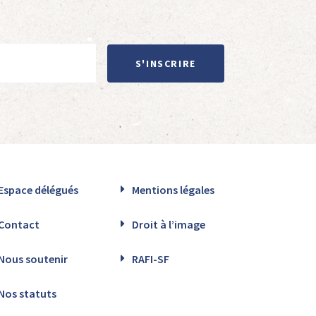
S'INSCRIRE
Espace délégués
Mentions légales
Contact
Droit à l’image
Nous soutenir
RAFI-SF
Nos statuts