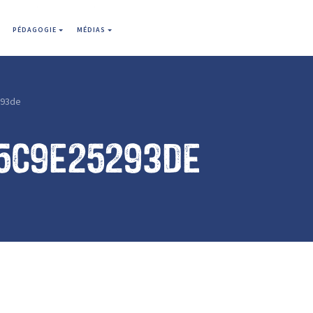
PÉDAGOGIE
MÉDIAS
293de
5c9e25293de