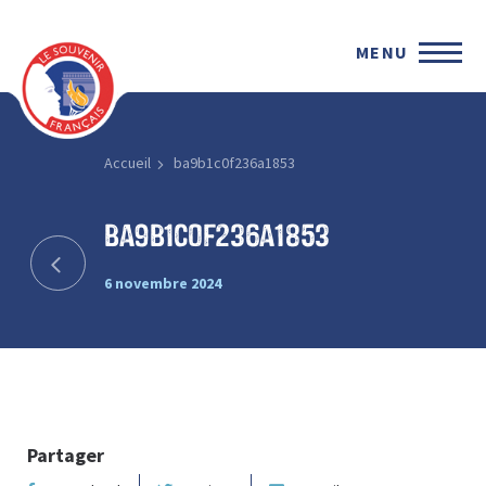
MENU
Accueil
ba9b1c0f236a1853
ba9b1c0f236a1853
6 novembre 2024
Partager