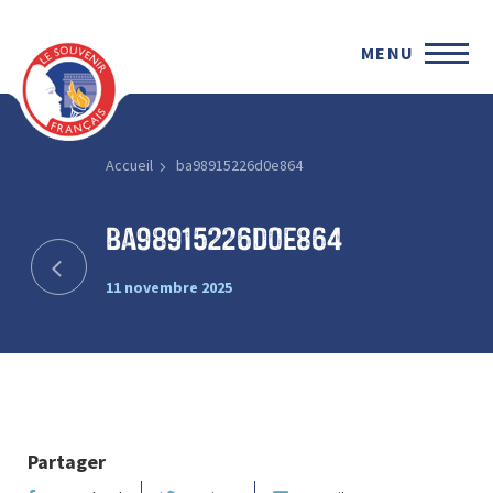
MENU
Accueil
ba98915226d0e864
ba98915226d0e864
11 novembre 2025
Partager