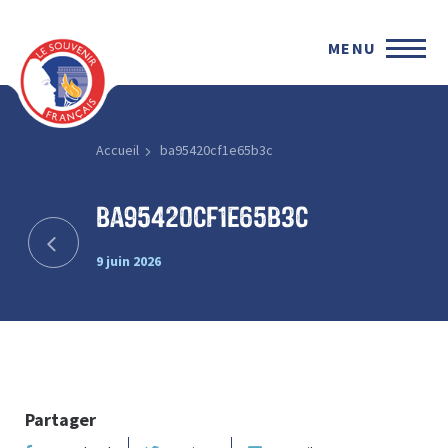
MENU
Accueil
ba95420cf1e65b3c
ba95420cf1e65b3c
9 juin 2026
Partager