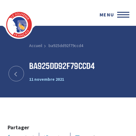
MENU
Accueil
ba925dd92f79ccd4
ba925dd92f79ccd4
11 novembre 2021
Partager