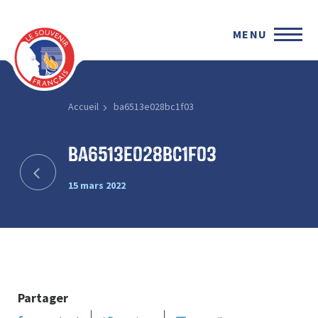
MENU
Accueil
ba6513e028bc1f03
ba6513e028bc1f03
15 mars 2022
Partager