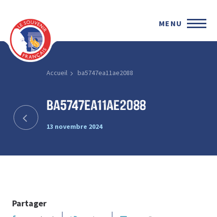
MENU
Accueil
ba5747ea11ae2088
ba5747ea11ae2088
13 novembre 2024
Partager