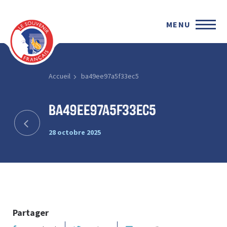
MENU
Accueil
ba49ee97a5f33ec5
ba49ee97a5f33ec5
28 octobre 2025
Partager