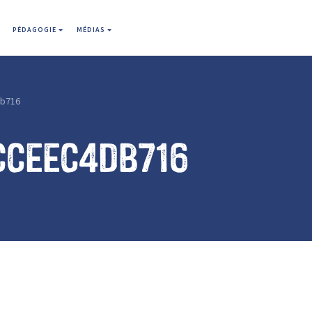
PÉDAGOGIE
MÉDIAS
b716
cceec4db716