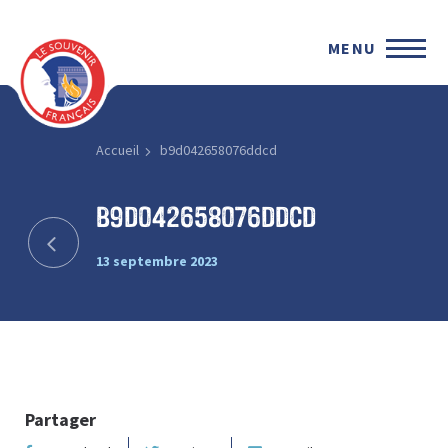
MENU
Accueil
b9d042658076ddcd
b9d042658076ddcd
13 septembre 2023
Partager