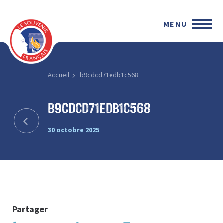
MENU
Accueil
b9cdcd71edb1c568
b9cdcd71edb1c568
30 octobre 2025
Partager