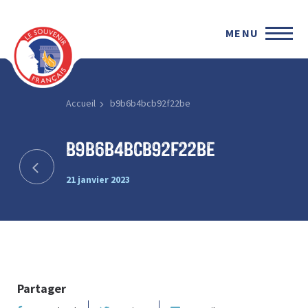
MENU
Accueil
b9b6b4bcb92f22be
b9b6b4bcb92f22be
21 janvier 2023
Partager