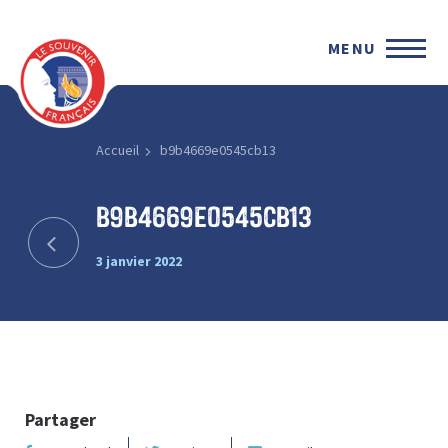
MENU
Accueil
b9b4669e0545cb13
b9b4669e0545cb13
3 janvier 2022
Partager