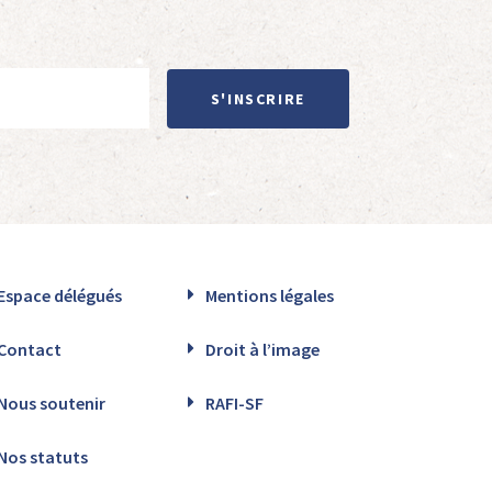
S'INSCRIRE
Espace délégués
Mentions légales
Contact
Droit à l’image
Nous soutenir
RAFI-SF
Nos statuts