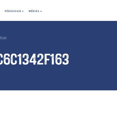
PÉDAGOGIE
MÉDIAS
f163
c6c1342f163