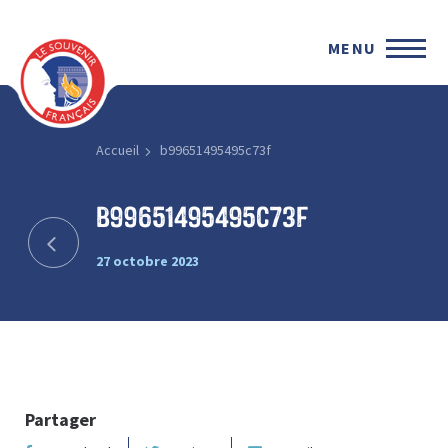
MENU
Accueil
b99651495495c73f
b99651495495c73f
27 octobre 2023
Partager