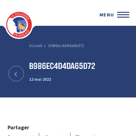
MENU
Accueil
b986ec4d4da65d72
b986ec4d4da65d72
12 mai 2022
Partager