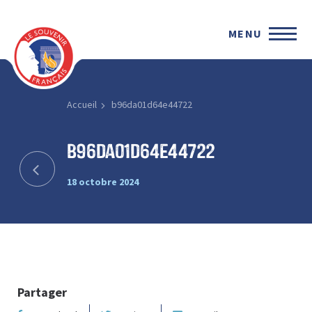
MENU
Accueil
b96da01d64e44722
b96da01d64e44722
18 octobre 2024
Partager