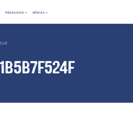
PÉDAGOGIE
MÉDIAS
524f
1b5b7f524f