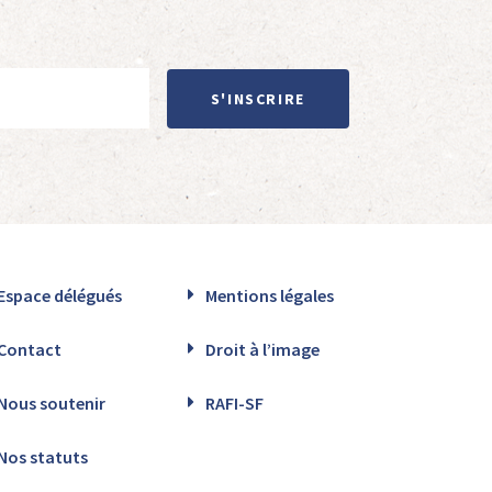
S'INSCRIRE
Espace délégués
Mentions légales
Contact
Droit à l’image
Nous soutenir
RAFI-SF
Nos statuts