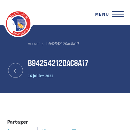
MENU
Accueil
b942542120ac8a17
b942542120ac8a17
16 juillet 2022
Partager