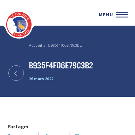
MENU
Accueil
b935f4f06e79c3b2
b935f4f06e79c3b2
26 mars 2022
Partager