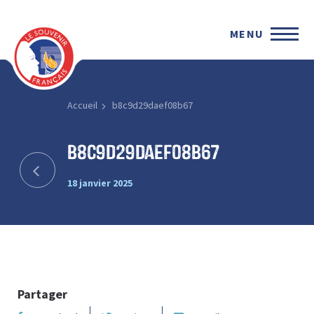
MENU
Accueil
b8c9d29daef08b67
b8c9d29daef08b67
18 janvier 2025
Partager