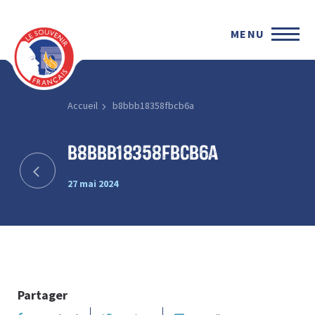
MENU
Accueil
b8bbb18358fbcb6a
b8bbb18358fbcb6a
27 mai 2024
Partager