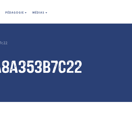
PÉDAGOGIE
MÉDIAS
7c22
a8a353b7c22