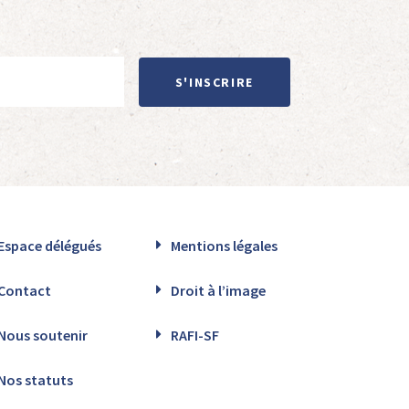
S'INSCRIRE
Espace délégués
Mentions légales
Contact
Droit à l’image
Nous soutenir
RAFI-SF
Nos statuts