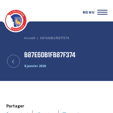
MENU
Accueil
b87e6db1fb87f374
b87e6db1fb87f374
8 janvier 2026
Partager