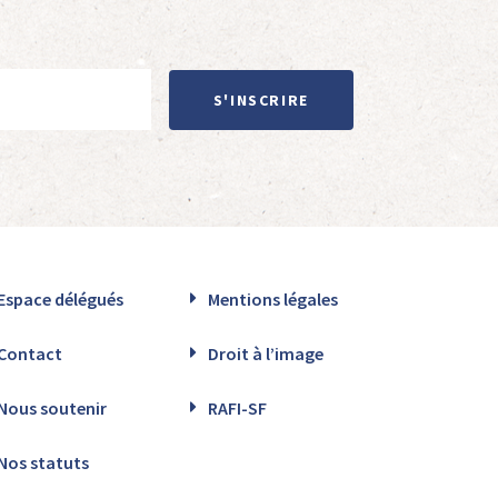
S'INSCRIRE
Espace délégués
Mentions légales
Contact
Droit à l’image
Nous soutenir
RAFI-SF
Nos statuts