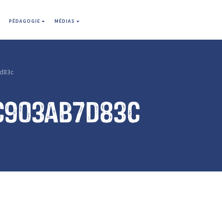
PÉDAGOGIE
MÉDIAS
d83c
c903ab7d83c