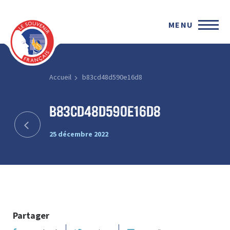
MENU
Accueil
b83cd48d590e16d8
b83cd48d590e16d8
25 décembre 2022
Partager