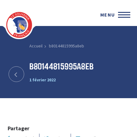
MENU
Accueil
b80144815995a8eb
b80144815995a8eb
1 février 2022
Partager