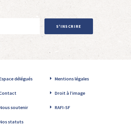
S'INSCRIRE
Espace délégués
Mentions légales
Contact
Droit à l’image
Nous soutenir
RAFI-SF
Nos statuts