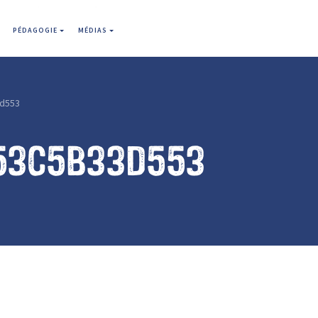
PÉDAGOGIE
MÉDIAS
d553
53c5b33d553