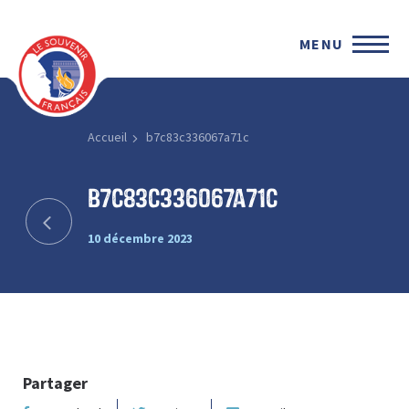
MENU
Accueil
b7c83c336067a71c
b7c83c336067a71c
10 décembre 2023
Partager