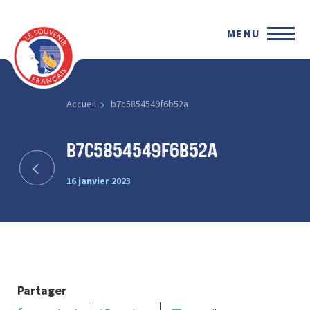
MENU
Accueil
b7c5854549f6b52a
b7c5854549f6b52a
16 janvier 2023
Partager