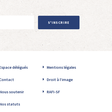
S'INSCRIRE
Espace délégués
Mentions légales
Contact
Droit à l’image
Nous soutenir
RAFI-SF
Nos statuts