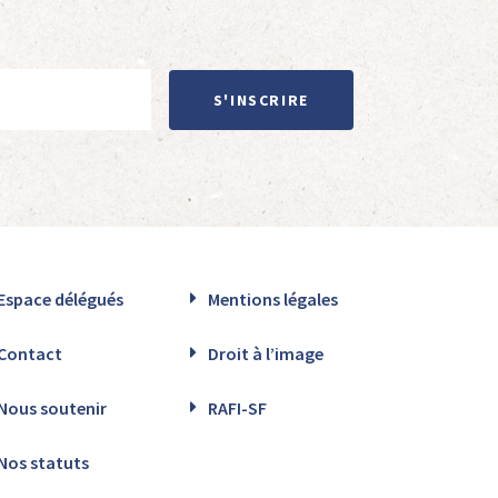
S'INSCRIRE
Espace délégués
Mentions légales
Contact
Droit à l’image
Nous soutenir
RAFI-SF
Nos statuts