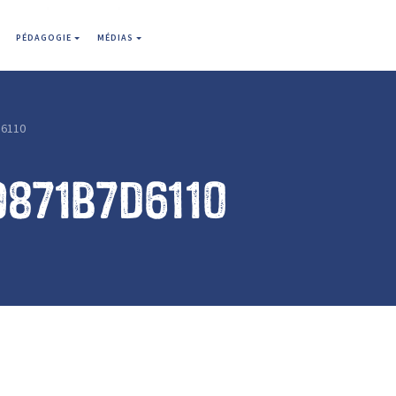
PÉDAGOGIE
MÉDIAS
6110
9871b7d6110